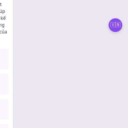
t
iúp
 kế
ởng
🇻🇳
 của