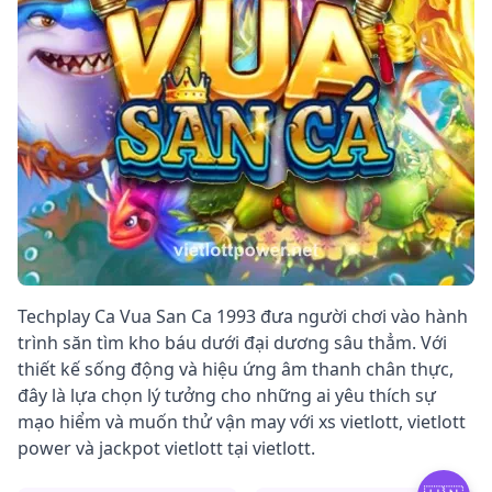
Techplay Ca Vua San Ca 1993 đưa người chơi vào hành
trình săn tìm kho báu dưới đại dương sâu thẳm. Với
thiết kế sống động và hiệu ứng âm thanh chân thực,
đây là lựa chọn lý tưởng cho những ai yêu thích sự
mạo hiểm và muốn thử vận may với xs vietlott, vietlott
power và jackpot vietlott tại vietlott.